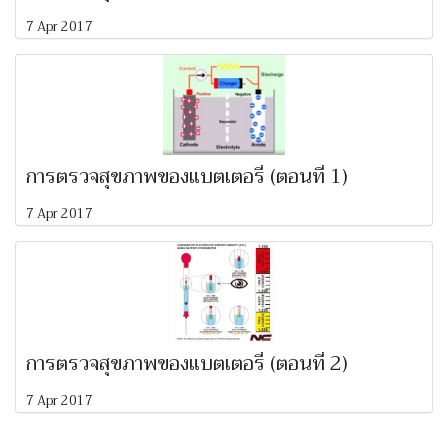
7 Apr 2017
การตรวจสุขภาพของแบตเตอรี่ (ตอนที่ 1)
7 Apr 2017
การตรวจสุขภาพของแบตเตอรี่ (ตอนที่ 2)
7 Apr 2017