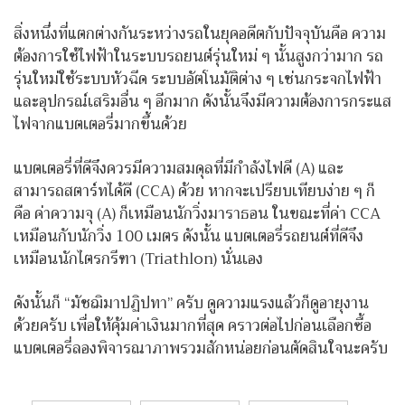
สิ่งหนึ่งที่แตกต่างกันระหว่างรถในยุคอดีตกับปัจจุบันคือ ความ
ต้องการใช้ไฟฟ้าในระบบรถยนต์รุ่นใหม่ ๆ นั้นสูงกว่ามาก รถ
รุ่นใหม่ใช้ระบบหัวฉีด ระบบอัตโนมัติต่าง ๆ เช่นกระจกไฟฟ้า
และอุปกรณ์เสริมอื่น ๆ อีกมาก ดังนั้นจึงมีความต้องการกระแส
ไฟจากแบตเตอรี่มากขึ้นด้วย
แบตเตอรี่ที่ดีจึงควรมีความสมดุลที่มีกำลังไฟดี (A) และ
สามารถสตาร์ทได้ดี (CCA) ด้วย หากจะเปรียบเทียบง่าย ๆ ก็
คือ ค่าความจุ (A) ก็เหมือนนักวิ่งมาราธอน ในขณะที่ค่า CCA
เหมือนกับนักวิ่ง 100 เมตร ดังนั้น แบตเตอรี่รถยนต์ที่ดีจึง
เหมือนนักไตรกรีฑา (Triathlon) นั่นเอง
ดังนั้นก็ “มัชฌิมาปฏิปทา” ครับ ดูความแรงแล้วก็ดูอายุงาน
ด้วยครับ เพื่อให้คุ้มค่าเงินมากที่สุด คราวต่อไปก่อนเลือกซื้อ
แบตเตอรี่ลองพิจารณาภาพรวมสักหน่อยก่อนตัดสินใจนะครับ