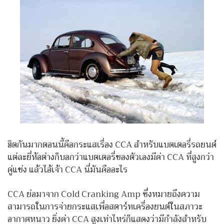
ฮิตกันมากตอนนี้คือกระแสเรื่อง CCA สำหรับแบตเตอรี่รถยนต์
แต่ละยี่ห้อต่างก็บอกว่าแบตเตอรี่ของตัวเองมีค่า CCA ที่สูงกว่า
คู่แข่ง แล้วไอ้เจ้า CCA นี่มันคืออะไร
CCA ย่อมาจาก Cold Cranking Amp ซึ่งหมายถึงความ
สามารถในการจ่ายกระแสเพื่อสตาร์ทเครื่องยนต์ในสภาวะ
อากาศหนาว ยิ่งค่า CCA สูงเท่าไหร่ก็แสดงว่ามีกำลังสำหรับ