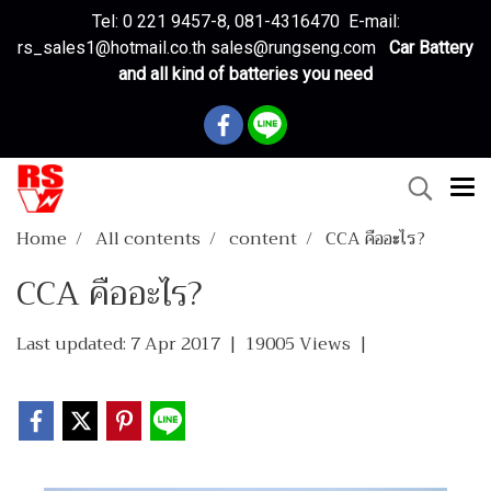
Tel: 0 221 9457-8, 081-4316470 E-mail:
rs_sales1@hotmail.co.th sales@rungseng.com
Car Battery
and all kind of batteries you need
Home
All contents
content
CCA คืออะไร?
CCA คืออะไร?
Last updated: 7 Apr 2017
|
19005 Views
|