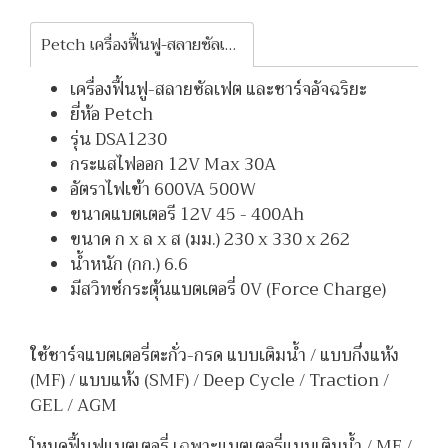
Petch เครื่องฟื้นฟู-สลายซัลเฟต และชาร์จอัจฉริยะ DSA1230
เครื่องฟื้นฟู-สลายซัลเฟต และชาร์จอัจฉริยะ
ยี่ห้อ Petch
รุ่น DSA1230
กระแสไฟออก 12V Max 30A
อัตราไฟเข้า 600VA 500W
ขนาดแบตเตอรี 12V 45 - 400Ah
ขนาด ก x ล x ส (มม.) 230 x 330 x 262
น้ำหนัก (กก.) 6.6
มีสวิทซ์กระตุ้นแบตเตอรี่ 0V (Force Charge)
ใช้ชาร์จแบตเตอรี่ตะกั่ว-กรด แบบเติมน้ำ / แบบกึ่งแห้ง
(MF) / แบบแห้ง (SMF) / Deep Cycle / Traction /
GEL / AGM
โหมดฟื้นฟูแบตเตอรี่ เฉพาะแบตเตอรี่แบบเติมน้ำ / MF /