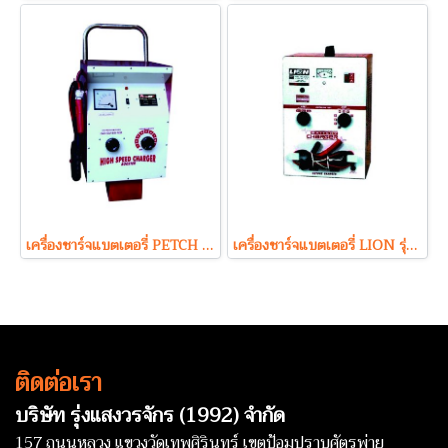
เครื่องชาร์จแบตเตอรี่ PETCH รุ่น P24100 (24V 100A Max)
เครื่องชาร์จแบตเตอรี่ LION รุ่น LHI2430 (24V 30A)
ติดต่อเรา
บริษัท รุ่งแสงวรจักร (1992) จำกัด
157 ถนนหลวง แขวงวัดเทพศิรินทร์ เขตป้อมปราบศัตรูพ่าย