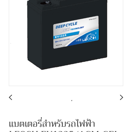
แบตเตอรี่สำหรับรถไฟฟ้า