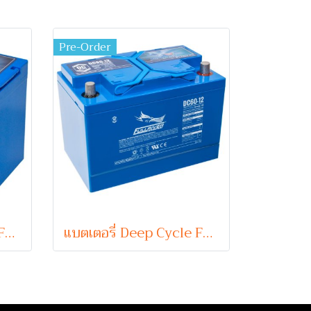
Pre-Order
แบตเตอรี่ Deep Cycle Fullriver DC85-12 (12V 85Ah) (Absorbent Glass Mat Type)
แบตเตอรี่ Deep Cycle Fullriver DC60-12 (12V 60Ah) (Absorbent Glass Mat Type)