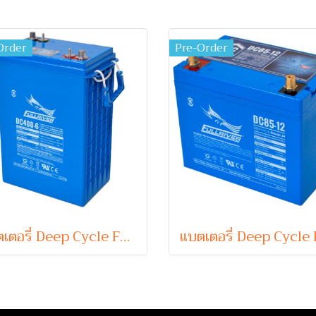
Order
Pre-Order
แบตเตอรี่ Deep Cycle Fullriver DC400-6 (6V 415Ah) (Absorbent Glass Mat Type)