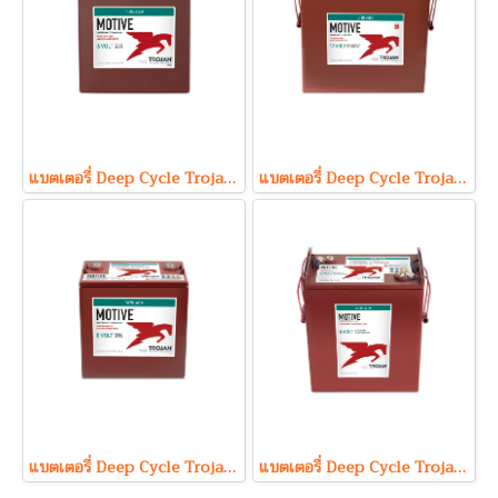
แบตเตอรี่ Deep Cycle Trojan T105-AGM (6V 217Ah) (Absorbent Glass Mat Type)
แบตเตอรี่ Deep Cycle Trojan J185-AGM (12V 200Ah) (Absorbent Glass Mat Type)
แบตเตอรี่ Deep Cycle Trojan T875-AGM (8V 160Ah) (Absorbent Glass Mat Type)
แบตเตอรี่ Deep Cycle Trojan J305-AGM (6V 310Ah) (Absorbent Glass Mat Type)