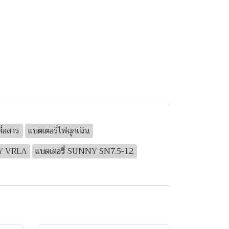
ื่อสาร
แบตเตอรี่ไฟฉุกเฉิน
NY VRLA
แบตเตอรี่ SUNNY SN7.5-12