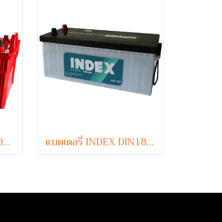
แบตเตอรี่ INDEX MF200 (Sealed Maintenance Free Type) 12V 200Ah
แบตเตอรี่ INDEX DIN180 HD (Sealed Maintenance Free Type) 12V 180Ah