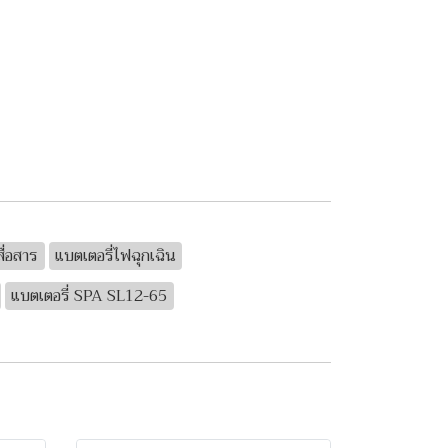
ื่อสาร
แบตเตอรี่ไฟฉุกเฉิน
แบตเตอรี่ SPA SL12-65