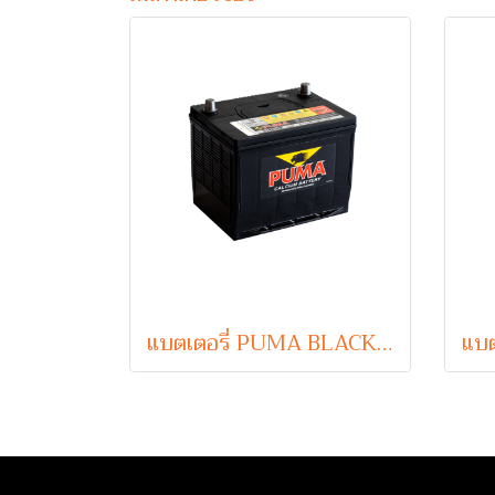
แบตเตอรี่ PUMA BLACK 55D23R (Sealed Maintenance Free Type) 12V 55Ah