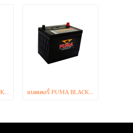
แบตเตอรี่ PUMA BLACK 75B24L (Sealed Maintenance Free Type) 12V 58Ah
แบตเตอรี่ PUMA BLACK 95D26R (Sealed Maintenance Free Type) 12V 75Ah