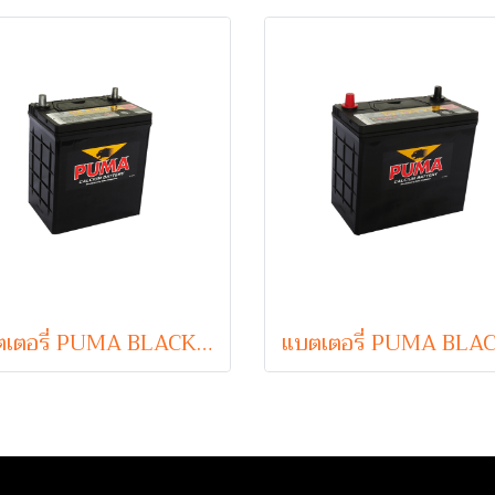
แบตเตอรี่ PUMA BLACK 46B19L (Sealed Maintenance Free Type) 12V 42Ah