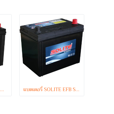
แบตเตอรี่ SOLITE EFB Q85 (EFB-Enhanced Flooded Battery Type) 12V 60Ah
แบตเตอรี่ SOLITE EFB S95 (EFB-Enhanced Flooded Battery Type) 12V 70Ah