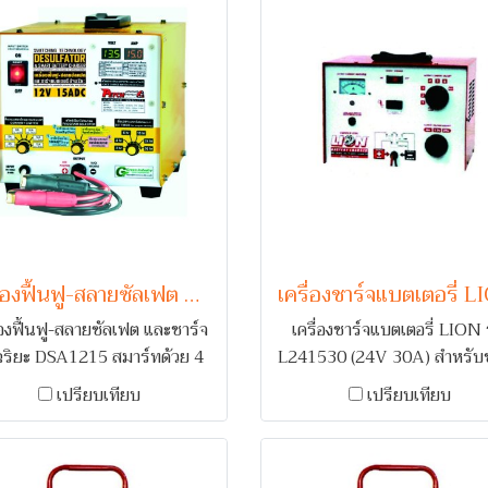
เครื่องฟื้นฟู-สลายซัลเฟต และชาร์จอัจฉริยะ Petch DSA1215
่องฟื้นฟู-สลายซัลเฟต และชาร์จ
เครื่องชาร์จแบตเตอรี่ LION ร
ฉริยะ DSA1215 สมาร์ทด้วย 4
L241530 (24V 30A) สำหรับช
มดการทำงานอัจฉริยะ ชาร์จ
แบตเตอรี่รถยนต์ 1-2 ลูก พร
เปรียบเทียบ
เปรียบเทียบ
นมัติ (Smart Charge) / ชาร์จ
ระบบเตือนกลับขั้ว และ ตัดไฟเ
สภาพ (Standby Charge) /
กระแสเกิน
์จกระตุ้น (Equalize Charge)