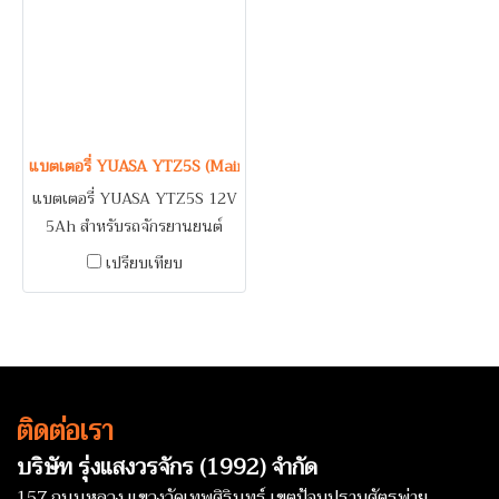
KLX 250 ES, ZR 250,
SWING, VIVA / VESPA S125
SUZUKI DR 350 SE / VESPA
/ YAMAHA AG 200, TTR 230,
PRIMAVERA 150, SPRINT
TW 125, XT 225, XT 250,
125, SPRINT 150
XVS 125, YZF 450R
แบตเตอรี่ YUASA YTZ5S (Maintenance Free Type) 12V 5Ah
แบตเตอรี่ YUASA YTZ5S 12V
5Ah สำหรับรถจักรยานยนต์
HONDA AIRBLADE, CLICK,
เปรียบเทียบ
DREAM, I-CON, SCOOPY I,
SONIC, WAVE, ZOOMER X /
KAWASAKI KAZE, KSR /
SUZUKI BEST, REVO,
SHOOTER, SMASH, STEP /
ติดต่อเรา
YAMAHA FINO, MIO,
NOUVO, YZR R15
บริษัท รุ่งแสงวรจักร (1992) จำกัด
157 ถนนหลวง แขวงวัดเทพศิรินทร์ เขตป้อมปราบศัตรูพ่าย