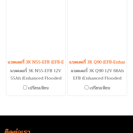
RAPTOR 2.2 / MAZDA BT50
CLS250, E200, E220 /
MAJESTY (2019), REVO 2.4 /
PRO
TOYOTA FORTUNER 2.8,
VOLKSWAGEN CARAVELLE,
REVO 2.8 / VOLVO S60
GOLF, NEW BEETLE,
PASSAT, VENTO / VOLVO
940, S40, V70, XC60
แบตเตอรี่ 3K N55-EFB (EFB-Enhanced Flooded Battery Type) 
แบตเตอรี่ 3K Q90 (EFB-Enhance
แบตเตอรี่ 3K N55-EFB 12V
แบตเตอรี่ 3K Q90 12V 68Ah
55Ah (Enhanced Flooded
EFB (Enhanced Flooded
Battery) สำหรับรถ HONDA
Battery) สำหรับรถ NAN
เปรียบเทียบ
เปรียบเทียบ
ACCORD G9 (2017), CIVIC
ALMERA, NEW ALMERA,
1.5 TURBO, CIVIC 1.8 (2017),
JUKE, MARCH, NOTE /
CR-V G4 (2018), HR-V (2019)
MAZDA CX-3, CX-5
/ MAZDA 2 SKY ACTIVE
(Gasoline), MAZDA 2 SKY
(Gasoline) / SUZUKI SWIFT
ACTIVE (Diesel), MAZDA 3
ติดต่อเรา
/ TOYOTA YARIS ATIV
SKY ACTIVE / MITSUBISHI