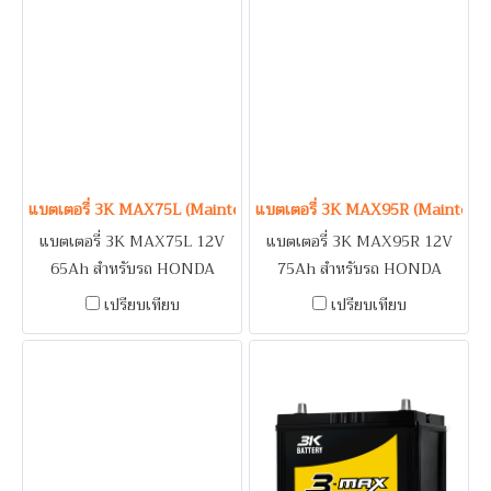
NEO, SYLPHY, TIIDA /
NEO, SYLPHY, TIIDA /
SUZUKI SWIFT 1.2, VITARA
SUZUKI SWIFT 1.2, VITARA
/ TOYOTA ALTIS, VIOS,
/ TOYOTA ALTIS, VIOS,
YARIS
YARIS
แบตเตอรี่ 3K MAX75L (Maintenance Free Type) 12V 65Ah
แบตเตอรี่ 3K MAX95R (Maintena
แบตเตอรี่ 3K MAX75L 12V
แบตเตอรี่ 3K MAX95R 12V
65Ah สำหรับรถ HONDA
75Ah สำหรับรถ HONDA
ACCORD 2.3 / MAZDA CX-3,
ACCORD (89-93) / ISUZU
เปรียบเทียบ
เปรียบเทียบ
CX-5 2.0, MAZDA 3 /
DRAGON EYE, TFR 2.5 /
MITSUBISHI LANCER EX,
MITSUBISHI LANCER E-
NEW ATTRAGE 2016, NEW
CAR / NISSAN CEFIRO A31,
MIRAGE 2016, SPACE
URVAN / SUBARU
WAGON / NISSAN ALMERA,
OUTBACK / TOYOTA
JUKE, MARCH, TEANA, X-
HARRIER / KUBOTA /
TRAIL / SUBARU
YANMAR