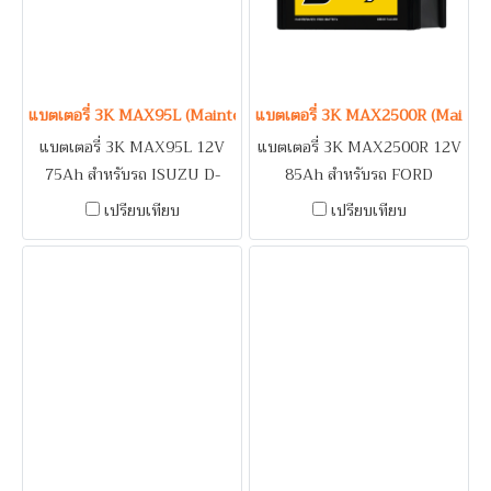
FORESTER, IMPREZA,
LEGACY, OUTBACK, XV /
TOYOTA CAMRY
แบตเตอรี่ 3K MAX95L (Maintenance Free Type) 12V 75Ah
แบตเตอรี่ 3K MAX2500R (Mainte
แบตเตอรี่ 3K MAX95L 12V
แบตเตอรี่ 3K MAX2500R 12V
75Ah สำหรับรถ ISUZU D-
85Ah สำหรับรถ FORD
MAX 1.9, 2.5, MU-X 2.5 /
EVEREST, RANGER /
เปรียบเทียบ
เปรียบเทียบ
LEXUS ES300, 3K250,
HYUNDAI H1 / ISUZU
3K300, IS250, RX270, RX300
DRAGON EYE, TFR 2.5 /
/ MITSUBISHI LANCER,
MAZDA BT50, FIGHTER /
SPACE WAGON, TRITON 2.4
MITSUBISHI L200 STRADA /
(Gasoline) / NISSAN
NISSAN URVAN / TOYOTA
NAVARA / TOYOTA
HIACE, SPORT RIDER 2.5,
ALPHARD, FORTUNER 2.5,
TIGER 2.5 / รถบรรทุก / เครื่อง
2.7, HARRIER, INNOVA,
ปั่นไฟ (Generator) / ระบบดับ
VIGO 2.5, 2.7
เพลิงอาคาร (Fire Pump)